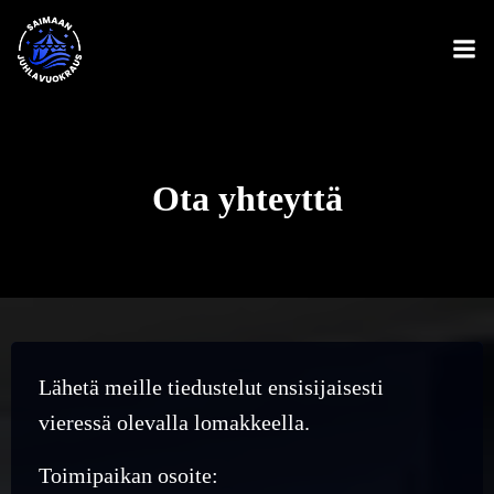
Skip
to
content
Ota yhteyttä
Lähetä meille tiedustelut ensisijaisesti
vieressä olevalla lomakkeella.
Toimipaikan osoite: